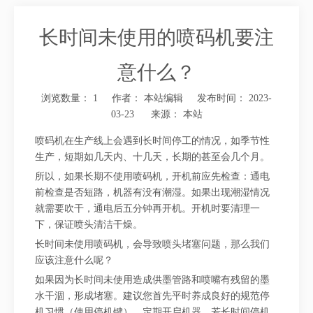
长时间未使用的喷码机要注
意什么？
浏览数量：
1
作者： 本站编辑 发布时间： 2023-
03-23 来源：
本站
["wechat","weibo","qzone","douban","email"]
喷码机在生产线上会遇到长时间停工的情况，如季节性
生产，短期如几天内、十几天，长期的甚至会几个月。
所以，如果长期不使用喷码机，开机前应先检查：通电
前检查是否短路，机器有没有潮湿。如果出现潮湿情况
就需要吹干，通电后五分钟再开机。开机时要清理一
下，保证喷头清洁干燥。
长时间未使用喷码机，会导致喷头堵塞问题，那么我们
应该注意什么呢？
如果因为长时间未使用造成供墨管路和喷嘴有残留的墨
水干涸，形成堵塞。建议您首先平时养成良好的规范停
机习惯（使用停机键），定期开启机器。若长时间停机